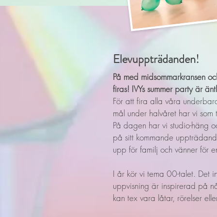
Elevuppträdanden!
På med midsommarkransen och 
firas!
IVYs summer party är äntl
För att fira alla våra underba
mål under halvåret har vi som tr
På dagen har vi studio-häng oc
på sitt kommande uppträdand
upp för familj och vänner fö
I år kör vi tema 00-talet. Det 
uppvisning är inspirerad på nå
kan tex vara låtar, rörelser ell