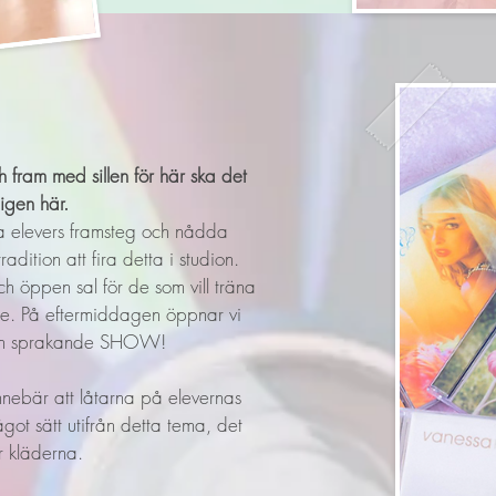
fram med sillen för här ska det
igen här.
ra elevers framsteg och nådda
adition att fira detta i studion.
h öppen sal för de som vill träna
e. På eftermiddagen öppnar vi
r en sprakande SHOW!
innebär att låtarna på elevernas
got sätt utifrån detta tema, det
er kläderna.