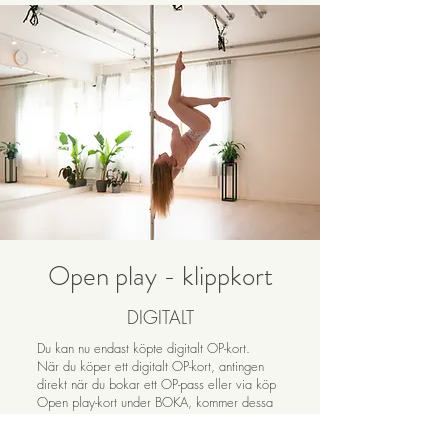
Open play - klippkort
DIGITALT
Du kan nu endast köpte digitalt OP-kort.
När du köper ett digitalt OP-kort, antingen
direkt när du bokar ett OP-pass eller via köp
Open play-kort under BOKA, kommer dessa
tillfällen att läggas på din användare som du
registrerade dig med. Det betyder att du