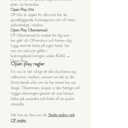
plats via hemsidan.
Open Play Mix
OP Mix är öppet för alla som har de
grundläggande kunskaperna och vill träna
självständigt i studion.
Open Play Obemannad
OP Obemannad är endast för dig som
har gått vår OP-introkurs och känner dig
trygg med att träna på egen hand. Läs
mer om vad som gäller i
bokningsbeskrivningen under BOKA →
Open Play.
Open play regler
För oss är det viktigt att alla ska känna sig
välkomna i studion, oavsett om det är ditt
första besök eller om du har tränat hos oss
länge. Tillsammans skapar vi den härliga och
trygga stämningen genom att visa hänsyn,
hälsa på varandra och bidra till en positiv
atmosfär.
Här kan du läsa om vår
Studio policy och
OP regler.