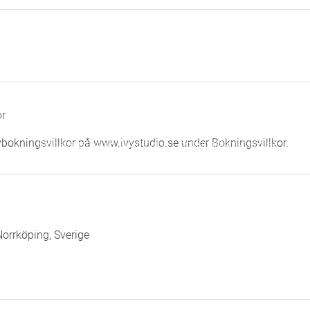
or
vbokningsvillkor på www.ivystudio.se under Bokningsvillkor.
Stohagsgatan 6B, Norrköping
booking@ivystudio.se
© 2020 by Ivy Studios AB
orrköping, Sverige