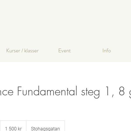
Kurser / klasser
Event
Info
nce Fundamental steg 1, 8 
1 500
svenska
1 500 kr
Stohagsgatan
kronor