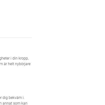
heter i din kropp,
m är helt nybörjare
er dig bekväm i.
och annat som kan