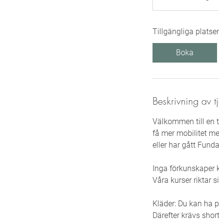
t
a
Tillgängliga platser
r
t
Boka
a
r
3
1
Beskrivning av t
a
u
Välkommen till en t
g
få mer mobilitet me
.
eller har gått Fund
Inga förkunskaper kr
Våra kurser riktar s
Kläder: Du kan ha p
Därefter krävs shor