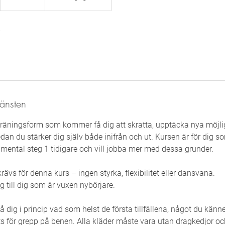
jänsten
räningsform som kommer få dig att skratta, upptäcka nya möjlig
dan du stärker dig själv både inifrån och ut. Kursen är för dig so
amental steg 1 tidigare och vill jobba mer med dessa grunder.
ävs för denna kurs – ingen styrka, flexibilitet eller dansvana.
ig till dig som är vuxen nybörjare.
å dig i princip vad som helst de första tillfällena, något du känn
ts för grepp på benen. Alla kläder måste vara utan dragkedjor 